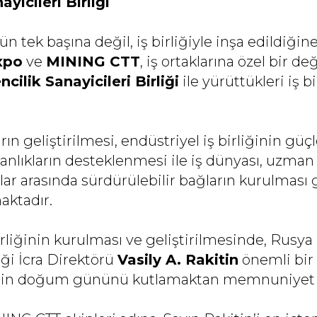
yicileri Birliği
ün tek başına değil, iş birliğiyle inşa edildiğin
xpo
ve
MINING CTT
, iş ortaklarına özel bir d
ilik Sanayicileri Birliği
ile yürüttükleri iş 
rın geliştirilmesi, endüstriyel iş birliğinin güç
nlıkların desteklenmesi ile iş dünyası, uzman 
lar arasında sürdürülebilir bağların kurulması g
aktadır.
rliğinin kurulması ve geliştirilmesinde, Rusya
liği İcra Direktörü
Vasily A. Rakitin
önemli bir 
nin doğum gününü kutlamaktan memnuniyet 