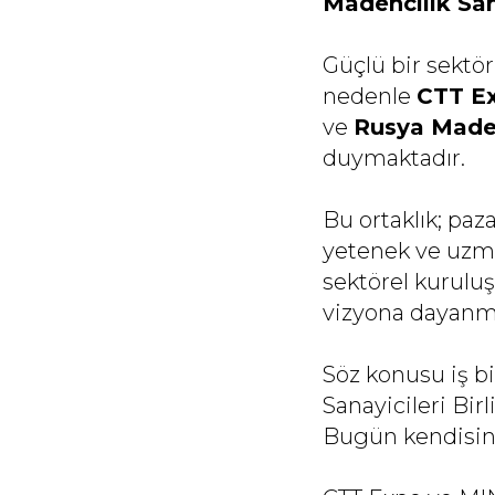
Madencilik Sana
Güçlü bir sektör
nedenle
CTT E
ve
Rusya Madenc
duymaktadır.
Bu ortaklık; paza
yetenek ve uzma
sektörel kuruluş
vizyona dayanm
Söz konusu iş bi
Sanayicileri Bir
Bugün kendisi