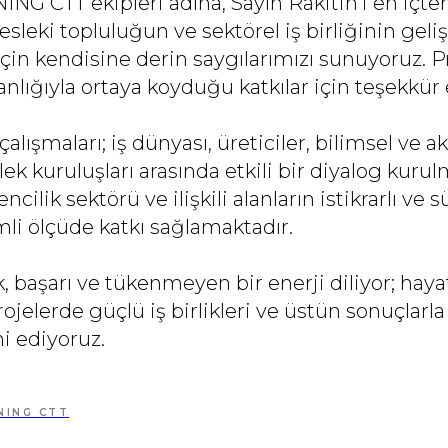
NG CTT ekipleri adına, Sayın Rakitin’i en içten
esleki topluluğun ve sektörel iş birliğinin ge
 için kendisine derin saygılarımızı sunuyoruz. P
anlığıyla ortaya koyduğu katkılar için teşekkür 
çalışmaları; iş dünyası, üreticiler, bilimsel ve
lek kuruluşları arasında etkili bir diyalog kuru
ilik sektörü ve ilişkili alanların istikrarlı ve s
li ölçüde katkı sağlamaktadır.
, başarı ve tükenmeyen bir enerji diliyor; hay
rojelerde güçlü iş birlikleri ve üstün sonuçlarla
i ediyoruz.
NING CTT