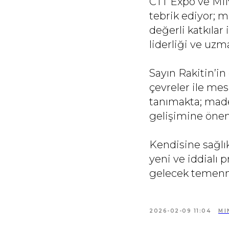
CTT Expo ve MINI
tebrik ediyor; m
değerli katkılar
liderliği ve uzm
Sayın Rakitin’in 
çevreler ile mes
tanımakta; madenc
gelişimine önem
Kendisine sağlık
yeni ve iddialı p
gelecek temenn
2026-02-09 11:04
MI