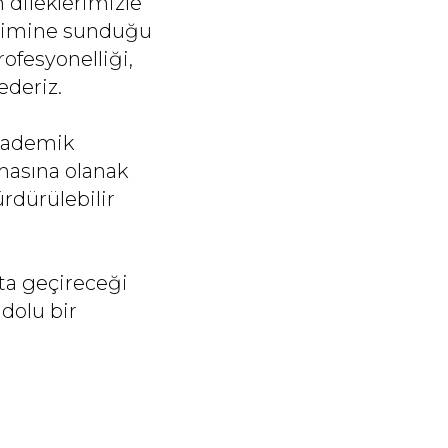
 dileklerimizle
lişimine sunduğu
rofesyonelliği,
ederiz.
 akademik
lmasına olanak
ürdürülebilir
ata geçireceği
 dolu bir