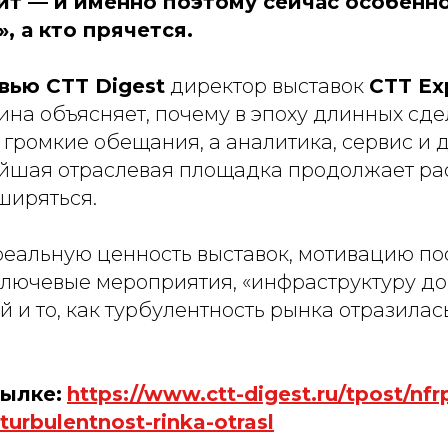
т — и именно поэтому сейчас особенно
, а кто прячется.
вью CTT Digest
директор выставок
CTT Ex
на объясняет, почему в эпоху длинных сде
громкие обещания, а аналитика, сервис и 
йшая отраслевая площадка продолжает рас
ширяться.
реальную ценность выставок, мотивацию по
ключевые мероприятия, «инфраструктуру до
 и то, как турбулентность рынка отразилас
сылке:
https://www.ctt-digest.ru/tpost/nfr
urbulentnost-rinka-otrasl