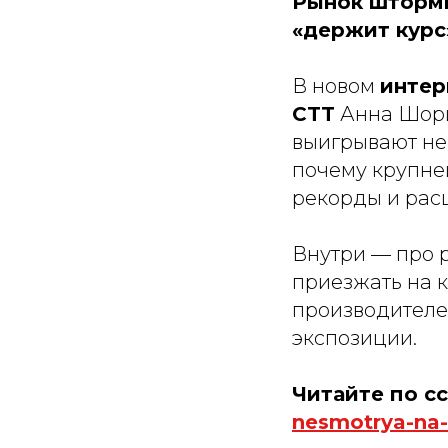
Рынок шторми
«держит курс»
В новом
интер
CTT
Анна Шори
выигрывают не 
почему крупне
рекорды и рас
Внутри — про 
приезжать на 
производителей
экспозиции.
Читайте по с
nesmotrya-na-t