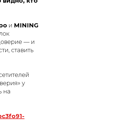
 видно, кто
po
и
MINING
лок
доверие — и
ти, ставить
сетителей
верия» у
ь на
pc3fo91-