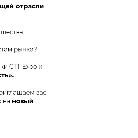
щей отрасли
.
ущества
стам рынка?
вки CTT Expo и
ть».
Приглашаем вас
к на
новый