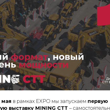
9 мая
в рамках EXPO мы запускаем
первую
ую выставку MINING CTT
– самостоятельн