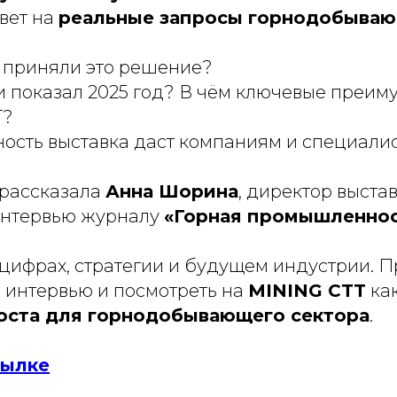
вет на
реальные запросы горнодобываю
 приняли это решение?
и показал 2025 год? В чём ключевые преим
T?
ость выставка даст компаниям и специали
 рассказала
Анна Шорина
, директор выста
 интервью журналу
«Горная промышленнос
 цифрах, стратегии и будущем индустрии. 
с интервью и посмотреть на
MINING CTT
ка
оста для горнодобывающего сектора
.
сылке