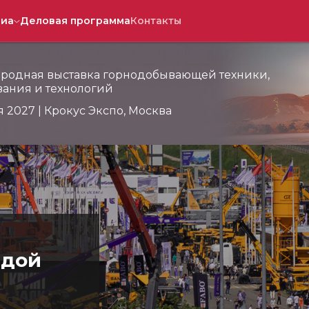
иа
Деловая программа
Контакты
родная выставка горнодобывающей техники,
ания и технологий
я 2027 | Крокус Экспо, Москва
ндой