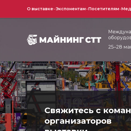
CTT Expo
О выставке
Экспонентам
Посетителям
Мед
Междуна
оборудов
25–28 ма
Свяжитесь с кома
организаторов